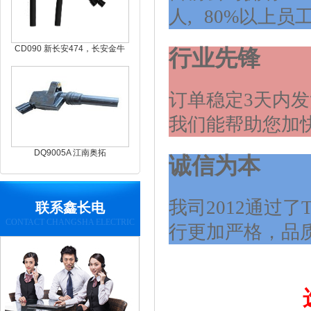
人, 80%以上
CD090 新长安474，长安金牛
行业先锋
星1.2
订单稳定3天内发
我们能帮助您加
DQ9005A 江南奥拓
诚信为本
我司2012通过了
联系鑫长电
CONTACT CHANGSHA ELECTRIC
行更加严格，品