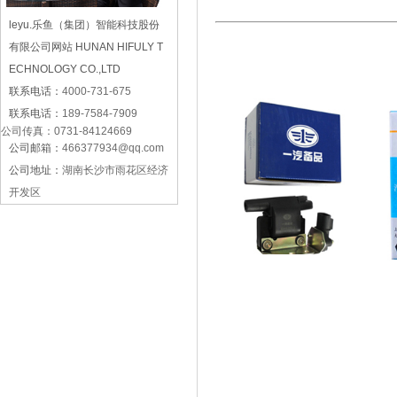
leyu.乐鱼（集团）智能科技股份
有限公司网站 HUNAN HIFULY T
ECHNOLOGY CO.,LTD
联系电话：
4000-731-675
联系电话：
189-7584-7909
公司传真：
0731-84124669
公司邮箱：
466377934@qq.com
公司地址：
湖南长沙市雨花区经济
开发区