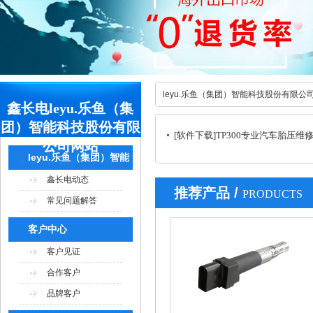
leyu.乐鱼（集团）智能科技股份有限公
鑫长电leyu.乐鱼（集
团）智能科技股份有限
[软件下载]
TP300专业汽车胎压
公司网站
leyu.乐鱼（集团）智能
CHANGSHA ELECTRIC NEWS
鑫长电动态
科技股份有限公司网站
推荐产品 /
PRODUCTS
常见问题解答
客户中心
客户见证
合作客户
品牌客户