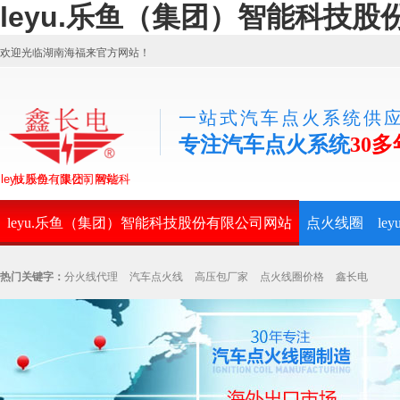
leyu.乐鱼（集团）智能科技
欢迎光临湖南海福来官方网站！
一站式汽车点火系统供
专注汽车点火系统
30多
leyu.乐鱼（集团）智能科技股份有限公司网站
leyu.乐鱼（集团）智能科技股份有限公司网站
点火线圈
l
热门关键字：
分火线代理
汽车点火线
高压包厂家
点火线圈价格
鑫长电