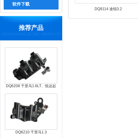
软件下载
DQ9114 途锐3.2
推荐产品
CHANGSHA ELECTRIC PRODUCTS
DQ6208 千里马1.6LT、悦达起
亚
DQ6210 千里马1.3