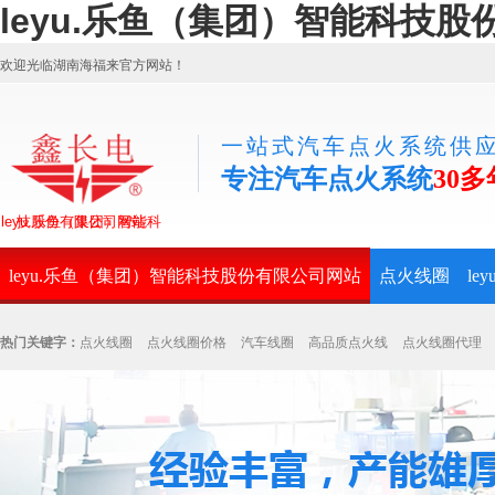
leyu.乐鱼（集团）智能科技
欢迎光临湖南海福来官方网站！
一站式汽车点火系统供
专注汽车点火系统
30多
leyu.乐鱼（集团）智能科技股份有限公司网站
leyu.乐鱼（集团）智能科技股份有限公司网站
点火线圈
l
热门关键字：
点火线圈
点火线圈价格
汽车线圈
高品质点火线
点火线圈代理