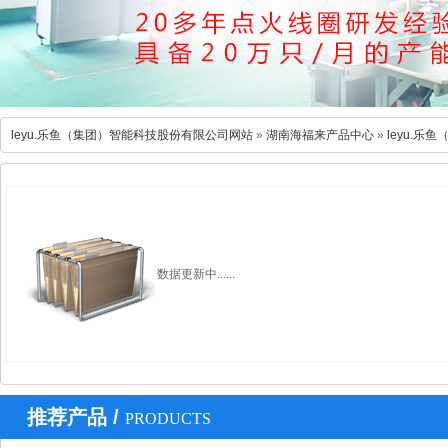
leyu.乐鱼（集团）智能科技股份有限公司网站
»
湖南海福来产品中心
»
leyu.
数据更新中......
推荐产品 /
PRODUCTS