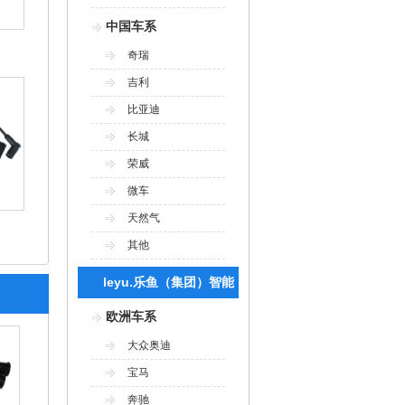
中国车系
奇瑞
吉利
比亚迪
长城
荣威
微车
天然气
其他
leyu.乐鱼（集团）智能
科技股份有限公司网站
欧洲车系
大众奥迪
宝马
奔驰