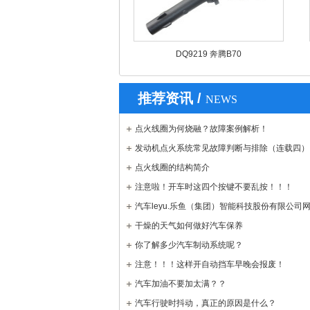
DQ9219 奔腾B70
推荐资讯 /
NEWS
点火线圈为何烧融？故障案例解析！
发动机点火系统常见故障判断与排除（连载四）
点火线圈的结构简介
注意啦！开车时这四个按键不要乱按！！！
汽车leyu.乐鱼（集团）智能科技股份有限公司
是做什么用的？
干燥的天气如何做好汽车保养
你了解多少汽车制动系统呢？
注意！！！这样开自动挡车早晚会报废！
汽车加油不要加太满？？
汽车行驶时抖动，真正的原因是什么？