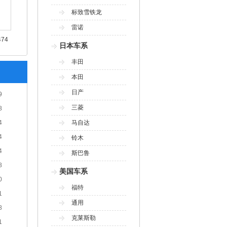
标致雪铁龙
雷诺
74
日本车系
丰田
本田
日产
9
三菱
8
4
马自达
4
铃木
4
斯巴鲁
8
美国车系
0
福特
1
通用
8
克莱斯勒
1