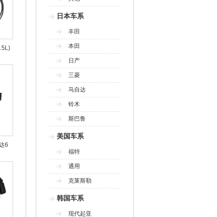
日本车系
丰田
本田
5L)
日产
三菱
马自达
铃木
斯巴鲁
美国车系
达6
福特
通用
克莱斯勒
韩国车系
现代起亚