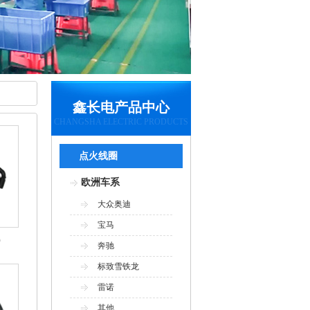
鑫长电产品中心
CHANGSHA ELECTRIC PRODUCTS
点火线圈
欧洲车系
大众奥迪
宝马
)
奔驰
标致雪铁龙
雷诺
其他